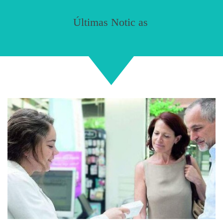
Ú
l
t
i
m
a
s
N
o
t
i
c
i
a
s