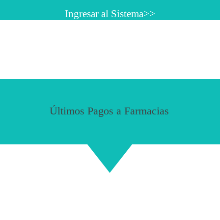
Ingresar al Sistema>>
Ú
l
t
i
m
o
s
P
a
g
o
s
a
F
a
r
m
a
c
i
a
s