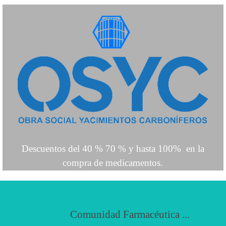
Descuentos del 40 % 70 % y hasta 100% en la
compra de medicamentos.
a
.
.
c
i
u
C
o
m
u
n
i
d
a
d
F
a
r
m
a
c
é
t
.